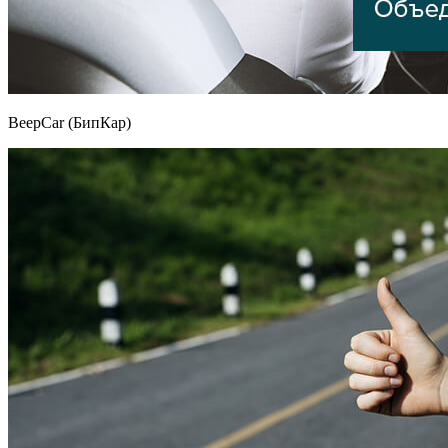
BeepCar (БипКар)