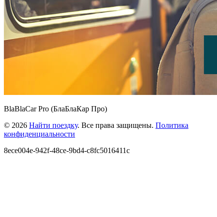
BlaBlaCar Pro (БлаБлаКар Про)
© 2026
Найти поездку
. Все права защищены.
Политика
конфиденциальности
8ece004e-942f-48ce-9bd4-c8fc5016411c