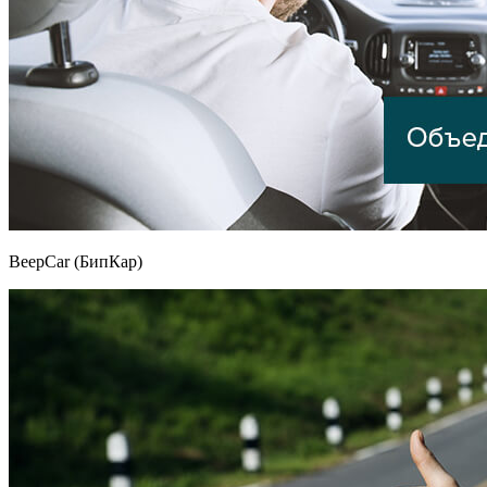
BeepCar (БипКар)