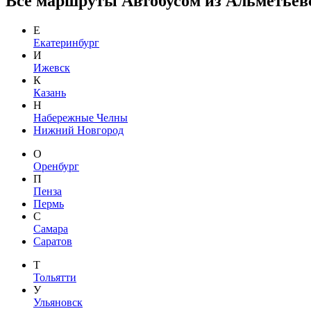
Все маршруты Автобусом из Альметьевс
Е
Екатеринбург
И
Ижевск
К
Казань
Н
Набережные Челны
Нижний Новгород
О
Оренбург
П
Пенза
Пермь
С
Самара
Саратов
Т
Тольятти
У
Ульяновск