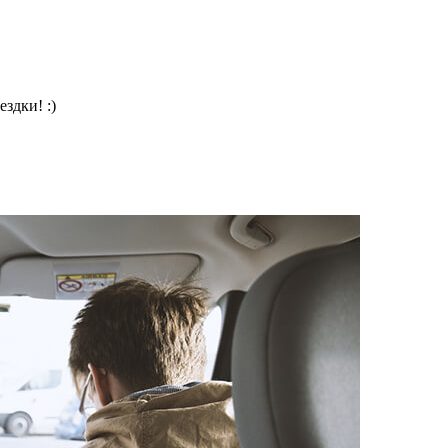
здки! :)