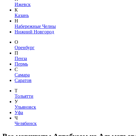
Ижевск
К
Казань
Н
Набережные Челны
Нижний Новгород
О
Оренбург
П
Пенза
Пермь
С
Самара
Саратов
Т
Тольятти
У
Ульяновск
Уфа
Ч
Челябинск