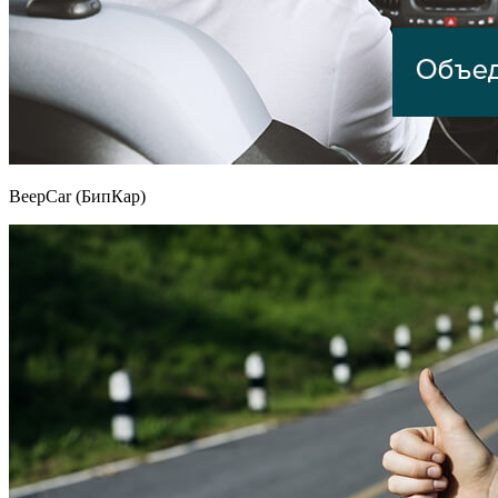
BeepCar (БипКар)