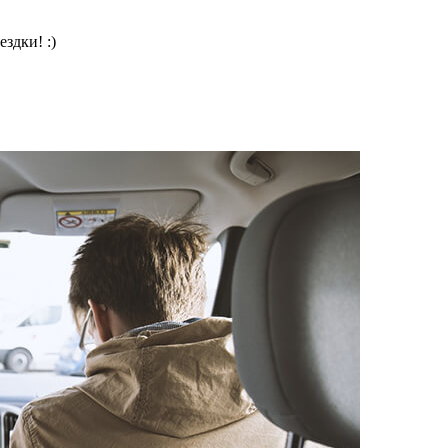
здки! :)