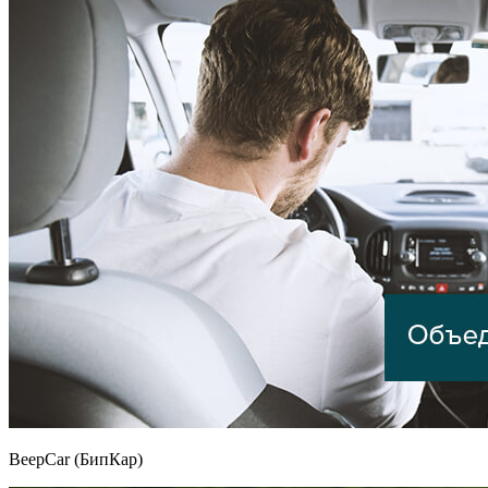
BeepCar (БипКар)