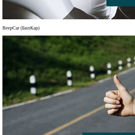
BeepCar (БипКар)