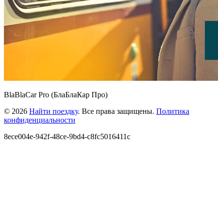
BlaBlaCar Pro (БлаБлаКар Про)
© 2026
Найти поездку
. Все права защищены.
Политика
конфиденциальности
8ece004e-942f-48ce-9bd4-c8fc5016411c