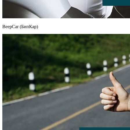
BeepCar (БипКар)