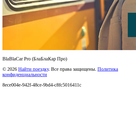
BlaBlaCar Pro (БлаБлаКар Про)
© 2026
Найти поездку
. Все права защищены.
Политика
конфиденциальности
8ece004e-942f-48ce-9bd4-c8fc5016411c