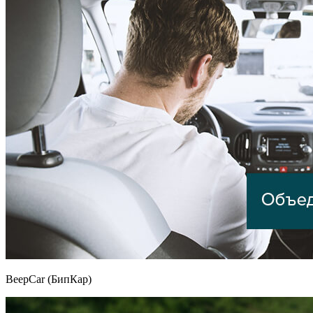
BeepCar (БипКар)