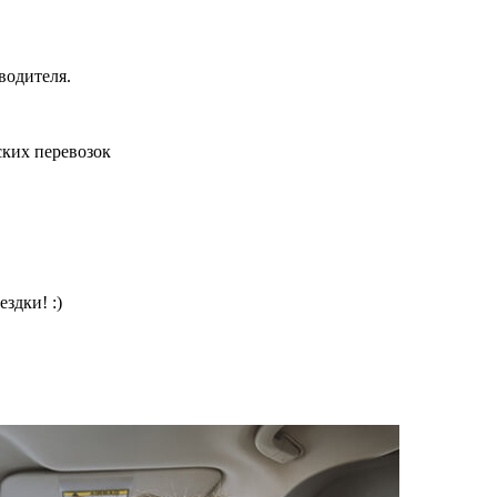
водителя.
ких перевозок
здки! :)