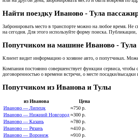
или на другой день, забронировать место и быть вовремя по ад
Найти поездку Иваново - Тула пассажир
Забронировать место в транспорте можно на любое время. Не с
на сегодня. Для этого используйте форму поиска. Публикации, 
Попутчиком на машине Иваново - Тула
Клиент видит информацию о хозяине авто, о попутчиках. Може
Компания постоянно совершенствует функции сервиса, чтобы сд
договоренностью о времени встречи, о месте посадки/высадки 
Попутчиком из Иванова и Тулы
из Иванова
Цена
Иваново — Липецк
≈750 р.
Иваново — Нижний Новгород
≈300 р.
Иваново — Казань
≈780 р.
Иваново — Рязань
≈410 р.
Иваново — Воронеж
≈910 р.