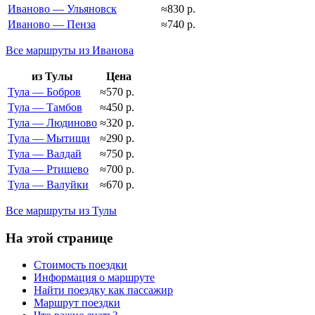
Иваново — Ульяновск
≈830 р.
Иваново — Пенза
≈740 р.
Все маршруты из Иванова
из Тулы
Цена
Тула — Бобров
≈570 р.
Тула — Тамбов
≈450 р.
Тула — Людиново
≈320 р.
Тула — Мытищи
≈290 р.
Тула — Валдай
≈750 р.
Тула — Ртищево
≈700 р.
Тула — Валуйки
≈670 р.
Все маршруты из Тулы
На этой странице
Стоимость поездки
Информация о маршруте
Найти поездку как пассажир
Маршрут поездки