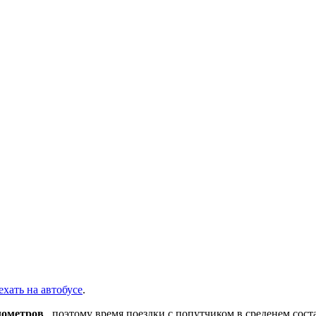
ехать на автобусе
.
лометров
, поэтому время поездки с попутчиком в среденем сос