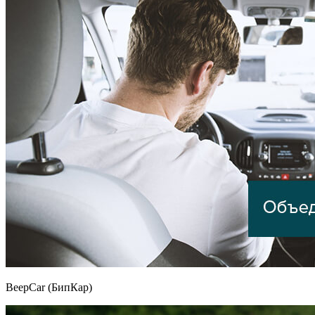
BeepCar (БипКар)