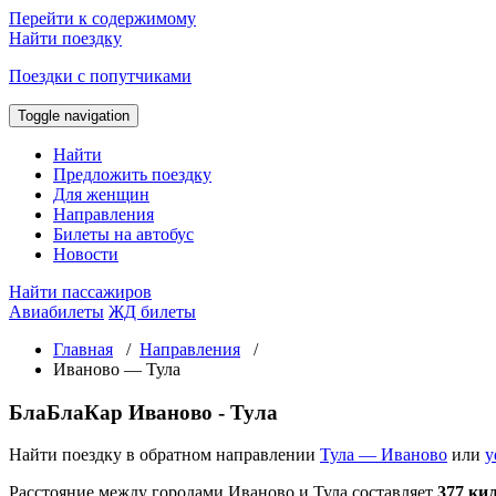
Перейти к содержимому
Найти поездку
Поездки с попутчиками
Toggle navigation
Найти
Предложить поездку
Для женщин
Направления
Билеты на автобус
Новости
Найти пассажиров
Авиабилеты
ЖД билеты
Главная
/
Направления
/
Иваново — Тула
БлаБлаКар Иваново - Тула
Найти поездку в обратном направлении
Тула — Иваново
или
у
Расстояние между городами Иваново и Тула составляет
377 ки