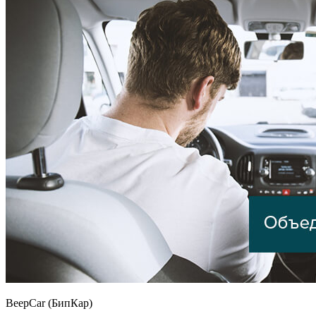
BeepCar (БипКар)