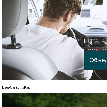
BeepCar (БипКар)