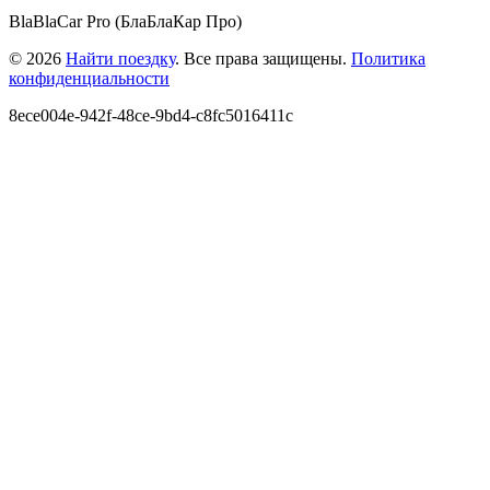
BlaBlaCar Pro (БлаБлаКар Про)
© 2026
Найти поездку
. Все права защищены.
Политика
конфиденциальности
8ece004e-942f-48ce-9bd4-c8fc5016411c