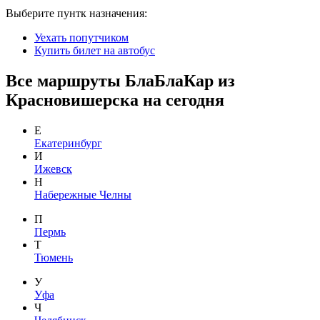
Выберите пунтк назначения:
Уехать попутчиком
Купить билет на автобус
Все маршруты БлаБлаКар из
Красновишерска на сегодня
Е
Екатеринбург
И
Ижевск
Н
Набережные Челны
П
Пермь
Т
Тюмень
У
Уфа
Ч