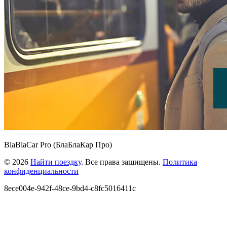
BlaBlaCar Pro (БлаБлаКар Про)
© 2026
Найти поездку
. Все права защищены.
Политика
конфиденциальности
8ece004e-942f-48ce-9bd4-c8fc5016411c