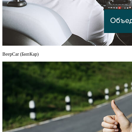
BeepCar (БипКар)