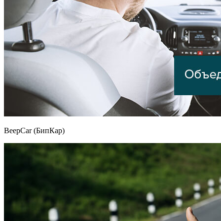
BeepCar (БипКар)