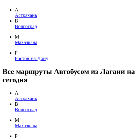
А
Астрахань
В
Волгоград
М
Махачкала
Р
Ростов-на-Дону
Все маршруты Автобусом из Лагани на
сегодня
А
Астрахань
В
Волгоград
М
Махачкала
Р