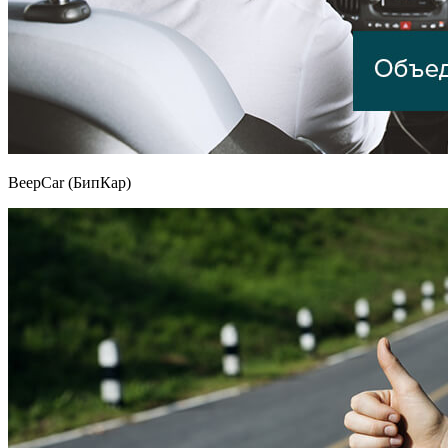
BeepCar (БипКар)