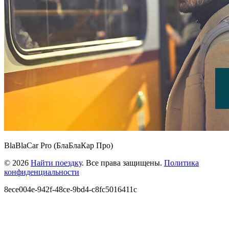
BlaBlaCar Pro (БлаБлаКар Про)
© 2026
Найти поездку
. Все права защищены.
Политика
конфиденциальности
8ece004e-942f-48ce-9bd4-c8fc5016411c