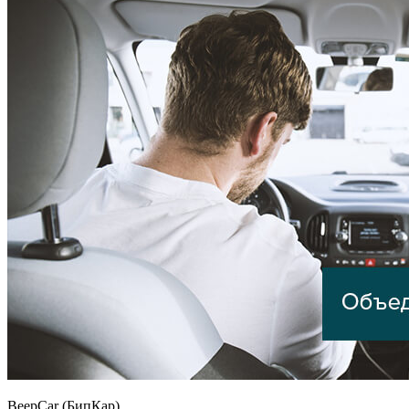
BeepCar (БипКар)