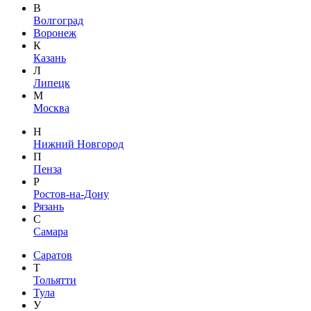
В
Волгоград
Воронеж
К
Казань
Л
Липецк
М
Москва
Н
Нижний Новгород
П
Пенза
Р
Ростов-на-Дону
Рязань
С
Самара
Саратов
Т
Тольятти
Тула
У