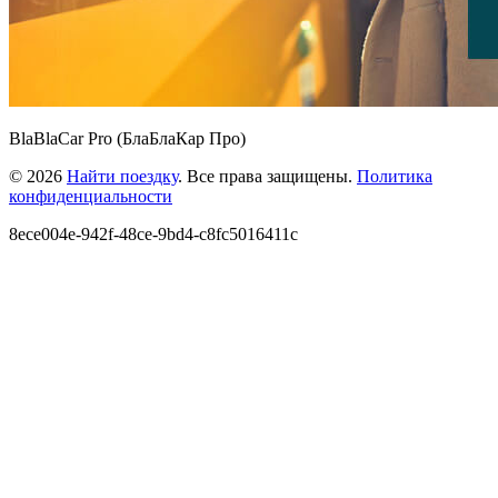
BlaBlaCar Pro (БлаБлаКар Про)
© 2026
Найти поездку
. Все права защищены.
Политика
конфиденциальности
8ece004e-942f-48ce-9bd4-c8fc5016411c