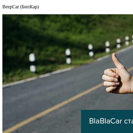
BeepCar (БипКар)