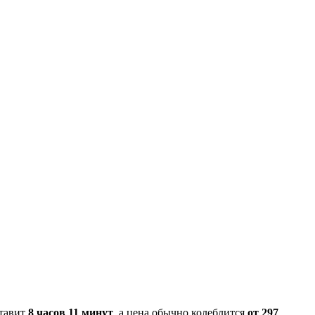
ставит
8 часов 11 минут
, а цена обычно колеблится
от 297