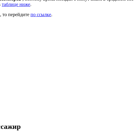
в
таблице ниже
.
, то перейдите
по ссылке
.
ссажир