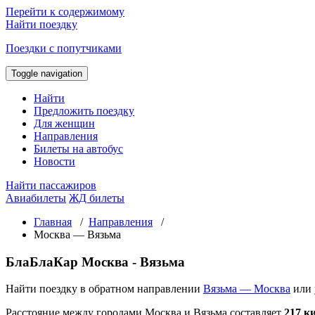
Перейти к содержимому
Найти поездку
Поездки с попутчиками
Toggle navigation
Найти
Предложить поездку
Для женщин
Направления
Билеты на автобус
Новости
Найти пассажиров
Авиабилеты
ЖД билеты
Главная
/
Направления
/
Москва — Вязьма
БлаБлаКар Москва - Вязьма
Найти поездку в обратном направлении
Вязьма — Москва
или
Расстояние между городами Москва и Вязьма составляет
217 к