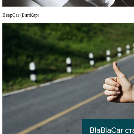
BeepCar (БипКар)