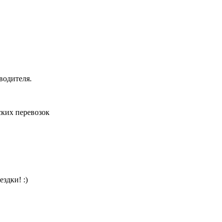
водителя.
ких перевозок
здки! :)