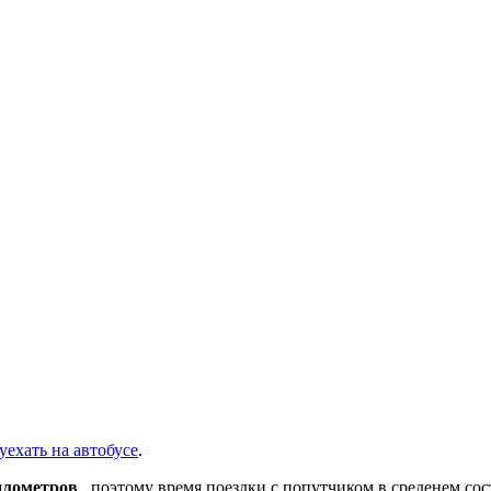
уехать на автобусе
.
илометров
, поэтому время поездки с попутчиком в среденем со