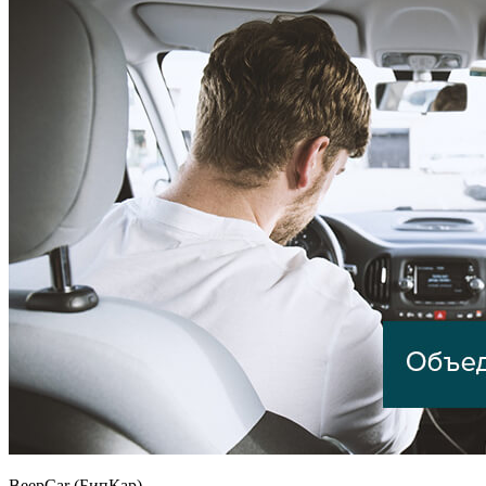
BeepCar (БипКар)