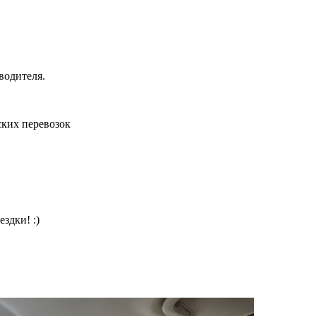
водителя.
ких перевозок
здки! :)