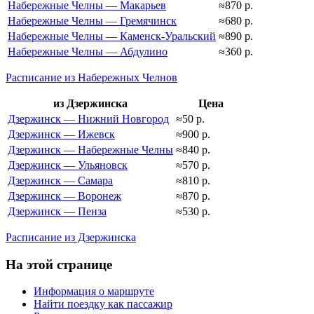
Набережные Челны — Макарьев
≈870 р.
Набережные Челны — Гремячинск
≈680 р.
Набережные Челны — Каменск-Уральский
≈890 р.
Набережные Челны — Абдулино
≈360 р.
Расписание из Набережных Челнов
из Дзержинска
Цена
Дзержинск — Нижний Новгород
≈50 р.
Дзержинск — Ижевск
≈900 р.
Дзержинск — Набережные Челны
≈840 р.
Дзержинск — Ульяновск
≈570 р.
Дзержинск — Самара
≈810 р.
Дзержинск — Воронеж
≈870 р.
Дзержинск — Пенза
≈530 р.
Расписание из Дзержинска
На этой странице
Информация о маршруте
Найти поездку как пассажир