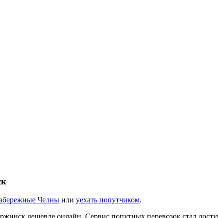
ск
абережные Челны
или
уехать попутчиком
.
ержинск дешевле онлайн. Сервис попутных перевозок стал досту