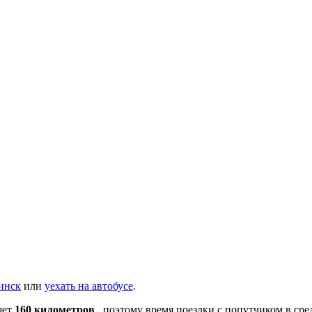
инск
или
уехать на автобусе
.
яет
160 километров
, поэтому время поездки с попутчиком в ср