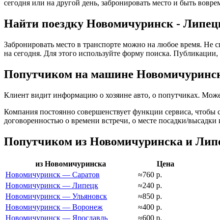
сегодня или на другой день, забронировать место и быть вовре
Найти поездку Новомичуринск - Липецк
Забронировать место в транспорте можно на любое время. Не с
на сегодня. Для этого используйте форму поиска. Публикации, 
Попутчиком на машине Новомичуринск
Клиент видит информацию о хозяине авто, о попутчиках. Може
Компания постоянно совершенствует функции сервиса, чтобы сд
договоренностью о времени встречи, о месте посадки/высадки 
Попутчиком из Новомичуринска и Лип
из Новомичуринска
Цена
Новомичуринск — Саратов
≈760 р.
Новомичуринск — Липецк
≈240 р.
Новомичуринск — Ульяновск
≈850 р.
Новомичуринск — Воронеж
≈400 р.
Новомичуринск — Ярославль
≈600 р.