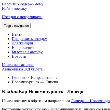
Перейти к содержимому
Найти поездку
Поездки с попутчиками
Toggle navigation
Найти
Предложить поездку
Для женщин
Направления
Билеты на автобус
Новости
Найти пассажиров
Авиабилеты
ЖД билеты
Главная
/
Направления
/
Новомичуринск — Липецк
БлаБлаКар Новомичуринск - Липецк
Найти поездку в обратном направлении
Липецк — Новомичур
Расстояние между городами Новомичуринск и Липецк составл