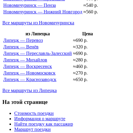
Новомичуринск — Пенза
≈540 р.
Новомичуринск — Нижний Новгород
≈560 р.
Все маршруты из Новомичуринска
из Липецка
Цена
Липецк — Перевоз
≈690 р.
Липецк — Венёв
≈320 р.
Липецк — Переславль-Залесский
≈690 р.
Липецк — Михайлов
≈280 р.
Липецк — Воскресенск
≈460 р.
Липецк — Новомосковск
≈270 р.
Липецк — Краснозаводск
≈650 р.
Все маршруты из Липецка
На этой странице
Стоимость поездки
Информация о маршруте
Найти поездку как пассажир
Маршрут поездки