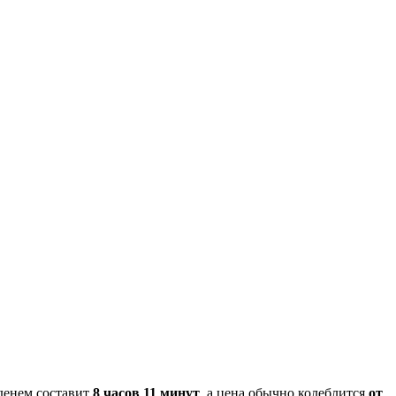
еденем составит
8 часов 11 минут
, а цена обычно колеблится
от