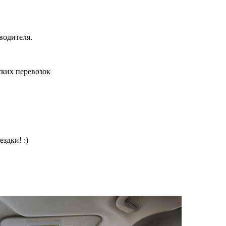
водителя.
ких перевозок
здки! :)