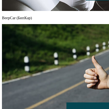
BeepCar (БипКар)