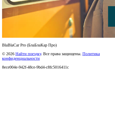
BlaBlaCar Pro (БлаБлаКар Про)
© 2026
Найти поездку
. Все права защищены.
Политика
конфиденциальности
8ece004e-942f-48ce-9bd4-c8fc5016411c