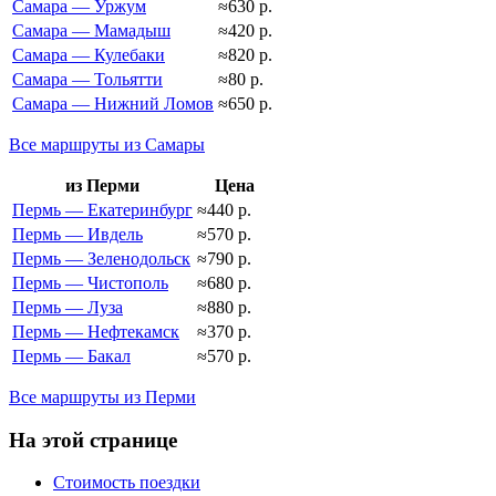
Самара — Уржум
≈630 р.
Самара — Мамадыш
≈420 р.
Самара — Кулебаки
≈820 р.
Самара — Тольятти
≈80 р.
Самара — Нижний Ломов
≈650 р.
Все маршруты из Самары
из Перми
Цена
Пермь — Екатеринбург
≈440 р.
Пермь — Ивдель
≈570 р.
Пермь — Зеленодольск
≈790 р.
Пермь — Чистополь
≈680 р.
Пермь — Луза
≈880 р.
Пермь — Нефтекамск
≈370 р.
Пермь — Бакал
≈570 р.
Все маршруты из Перми
На этой странице
Стоимость поездки