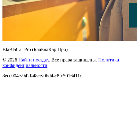
BlaBlaCar Pro (БлаБлаКар Про)
© 2026
Найти поездку
. Все права защищены.
Политика
конфиденциальности
8ece004e-942f-48ce-9bd4-c8fc5016411c