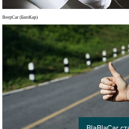
BeepCar (БипКар)