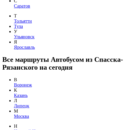
С
Саратов
Т
Тольятти
Тула
У
Ульяновск
Я
Ярославль
Все маршруты Автобусом из Спасска-
Рязанского на сегодня
В
Воронеж
К
Казань
Л
Липецк
М
Москва
Н