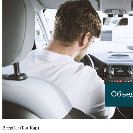
BeepCar (БипКар)