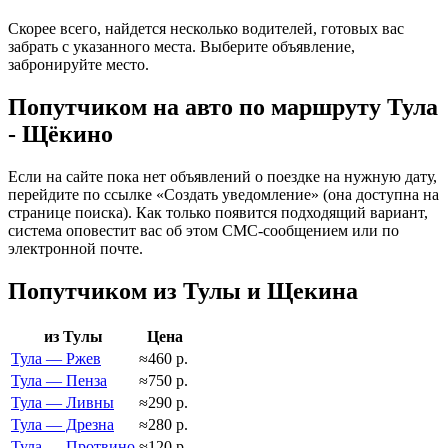
Скорее всего, найдется несколько водителей, готовых вас
забрать с указанного места. Выберите объявление,
забронируйте место.
Попутчиком на авто по маршруту Тула
- Щёкино
Если на сайте пока нет объявлений о поездке на нужную дату,
перейдите по ссылке «Создать уведомление» (она доступна на
странице поиска). Как только появится подходящий вариант,
система оповестит вас об этом СМС-сообщением или по
электронной почте.
Попутчиком из Тулы и Щекина
из Тулы
Цена
Тула — Ржев
≈460 р.
Тула — Пенза
≈750 р.
Тула — Ливны
≈290 р.
Тула — Дрезна
≈280 р.
Тула — Протвино
≈120 р.