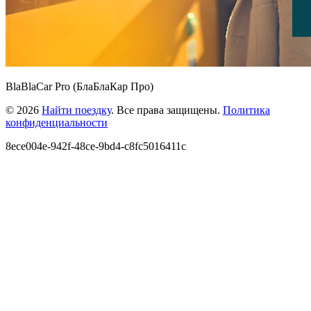
BlaBlaCar Pro (БлаБлаКар Про)
© 2026
Найти поездку
. Все права защищены.
Политика
конфиденциальности
8ece004e-942f-48ce-9bd4-c8fc5016411c