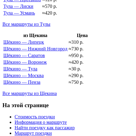
Тула — Лиски
≈570 р.
Тула — Усмань
≈420 р.
Все маршруты из Тулы
из Щекина
Цена
Щёкино — Липецк
≈310 р.
Щёкино — Нижний Новгород
≈730 р.
Щёкино — Саратов
≈950 р.
Щёкино — Воронеж
≈420 р.
Щёкино — Тула
≈30 р.
Щёкино — Москва
≈290 р.
Щёкино — Пенза
≈750 р.
Все маршруты из Щекина
На этой странице
Стоимость поездки
Информация о маршруте
Найти поездку как пассажир
Маршрут поездки