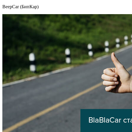
BeepCar (БипКар)