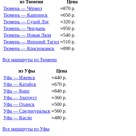
из Тюмени
Цена
Тюмень — Чёрмоз
≈870 р.
Тюмень — Карпинск
≈650 р.
Тюмень — Сухой Лог
≈320 р.
Тюмень — Чердынь
≈950 р.
Тюмень — Новая Ляля
≈540 р.
Тюмень — Верхний Тагил
≈510 р.
Тюмень — Краснокамск
≈890 р.
Все маршруты из Тюмени
из Уфы
Цена
Уфа — Ижевск
≈440 р.
Уфа — Катайск
≈670 р.
Уфа — Кирс
≈840 р.
Уфа — Златоуст
≈360 р.
Уфа — Оханск
≈500 р.
Уфа — Среднеуральск
≈560 р.
Уфа — Касли
≈480 р.
Все маршруты из Уфы