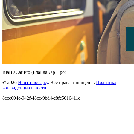
BlaBlaCar Pro (БлаБлаКар Про)
© 2026
Найти поездку
. Все права защищены.
Политика
конфиденциальности
8ece004e-942f-48ce-9bd4-c8fc5016411c