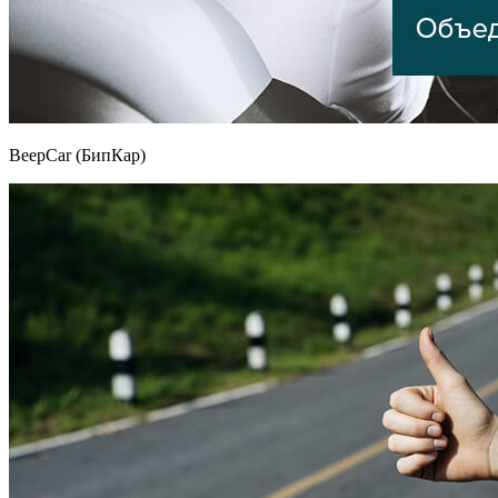
BeepCar (БипКар)