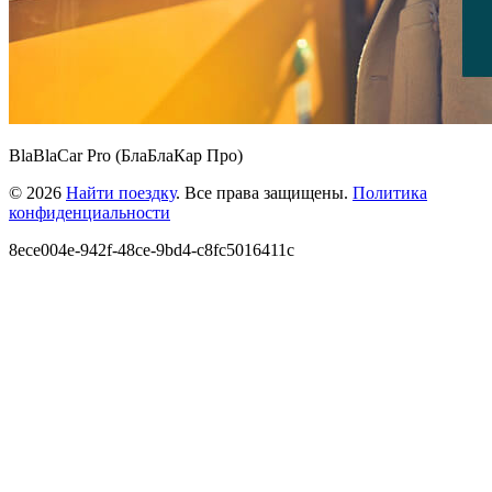
BlaBlaCar Pro (БлаБлаКар Про)
© 2026
Найти поездку
. Все права защищены.
Политика
конфиденциальности
8ece004e-942f-48ce-9bd4-c8fc5016411c