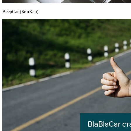
BeepCar (БипКар)