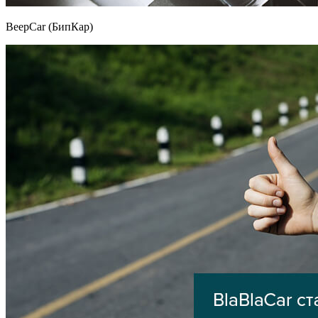
BeepCar (БипКар)