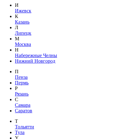
И
Ижевск
К
Казань
Л
Липецк
М
Москва
Н
Набережные Челны
Нижний Новгород
П
Пенза
Пермь
Р
Рязань
С
Самара
Саратов
Т
Тольятти
Тула
У