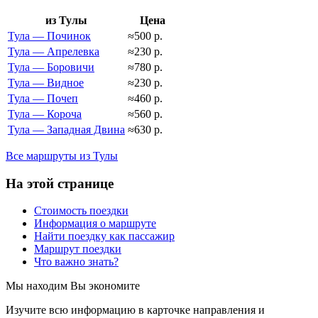
из Тулы
Цена
Тула — Починок
≈500 р.
Тула — Апрелевка
≈230 р.
Тула — Боровичи
≈780 р.
Тула — Видное
≈230 р.
Тула — Почеп
≈460 р.
Тула — Короча
≈560 р.
Тула — Западная Двина
≈630 р.
Все маршруты из Тулы
На этой странице
Стоимость поездки
Информация о маршруте
Найти поездку как пассажир
Маршрут поездки
Что важно знать?
Мы находим
Вы экономите
Изучите всю информацию в карточке направления и