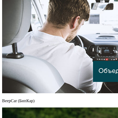
BeepCar (БипКар)