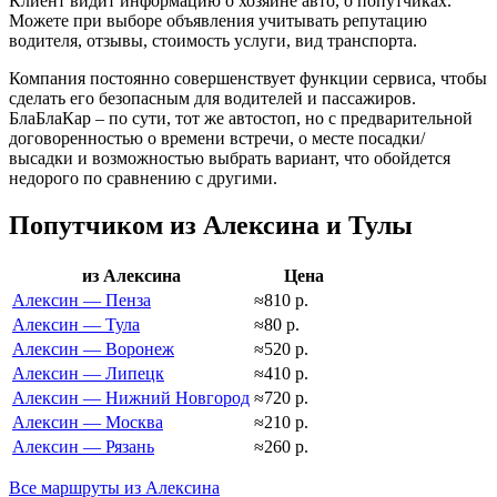
Клиент видит информацию о хозяине авто, о попутчиках.
Можете при выборе объявления учитывать репутацию
водителя, отзывы, стоимость услуги, вид транспорта.
Компания постоянно совершенствует функции сервиса, чтобы
сделать его безопасным для водителей и пассажиров.
БлаБлаКар – по сути, тот же автостоп, но с предварительной
договоренностью о времени встречи, о месте посадки/
высадки и возможностью выбрать вариант, что обойдется
недорого по сравнению с другими.
Попутчиком из Алексина и Тулы
из Алексина
Цена
Алексин — Пенза
≈810 р.
Алексин — Тула
≈80 р.
Алексин — Воронеж
≈520 р.
Алексин — Липецк
≈410 р.
Алексин — Нижний Новгород
≈720 р.
Алексин — Москва
≈210 р.
Алексин — Рязань
≈260 р.
Все маршруты из Алексина