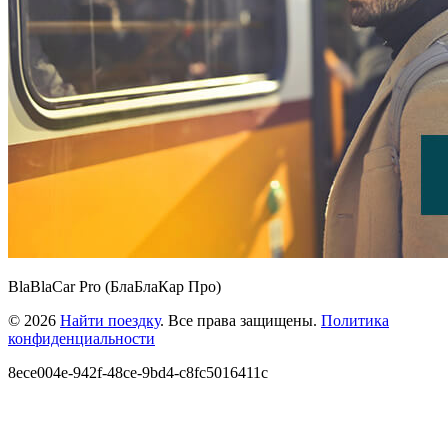
BlaBlaCar Pro (БлаБлаКар Про)
© 2026
Найти поездку
. Все права защищены.
Политика
конфиденциальности
8ece004e-942f-48ce-9bd4-c8fc5016411c