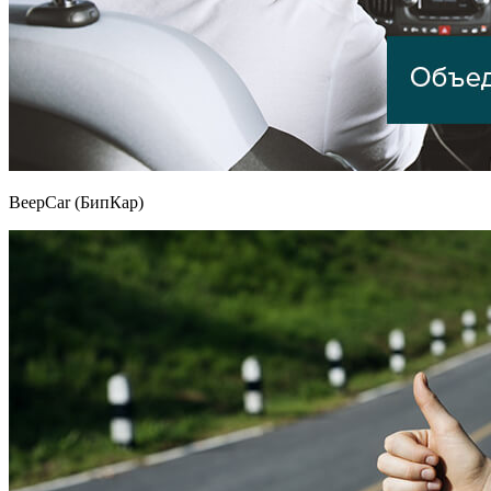
BeepCar (БипКар)