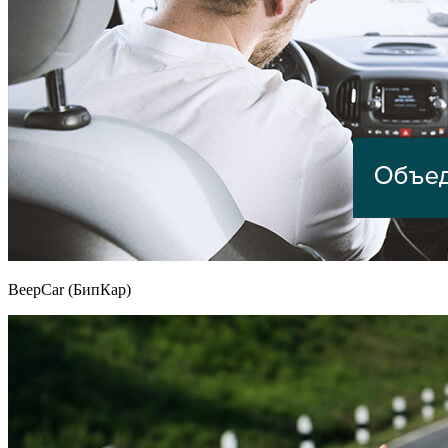
BeepCar (БипКар)