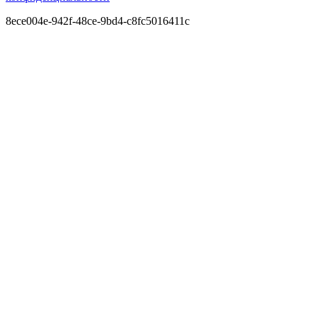
8ece004e-942f-48ce-9bd4-c8fc5016411c