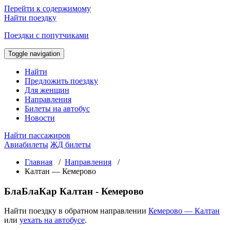
Перейти к содержимому
Найти поездку
Поездки с попутчиками
Toggle navigation
Найти
Предложить поездку
Для женщин
Направления
Билеты на автобус
Новости
Найти пассажиров
Авиабилеты
ЖД билеты
Главная
/
Направления
/
Калтан — Кемерово
БлаБлаКар Калтан - Кемерово
Найти поездку в обратном направлении
Кемерово — Калтан
или
уехать на автобусе
.