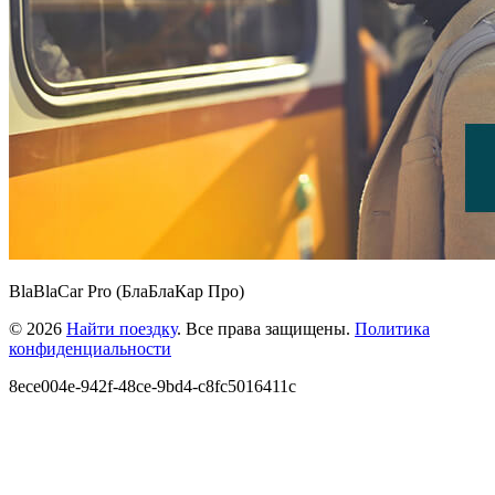
BlaBlaCar Pro (БлаБлаКар Про)
© 2026
Найти поездку
. Все права защищены.
Политика
конфиденциальности
8ece004e-942f-48ce-9bd4-c8fc5016411c