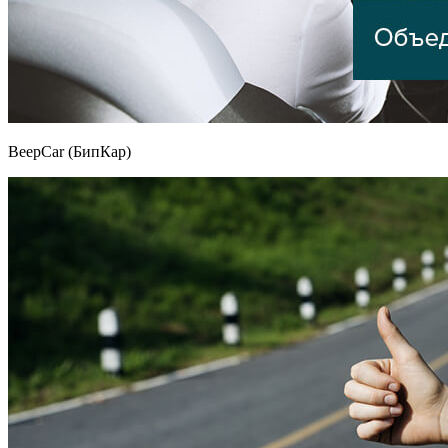
BeepCar (БипКар)