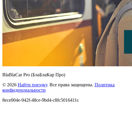
BlaBlaCar Pro (БлаБлаКар Про)
© 2026
Найти поездку
. Все права защищены.
Политика
конфиденциальности
8ece004e-942f-48ce-9bd4-c8fc5016411c