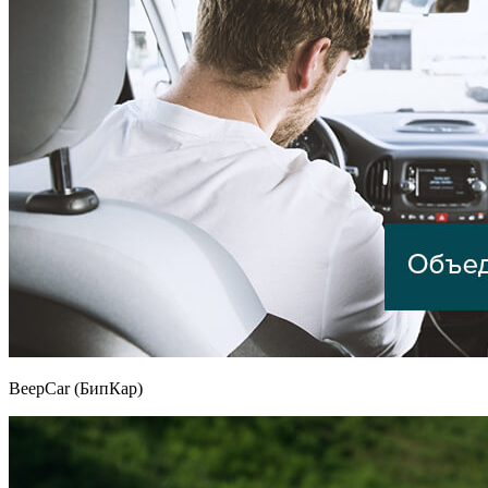
BeepCar (БипКар)