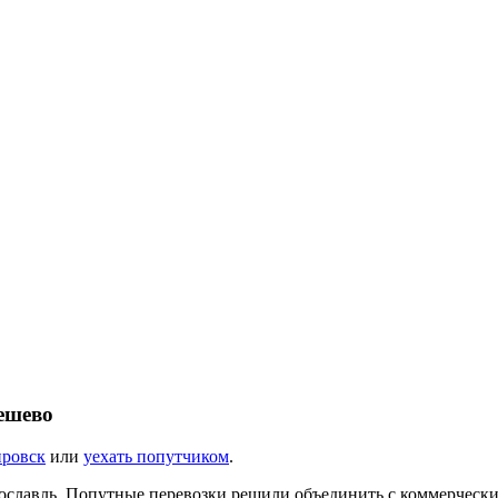
дешево
ировск
или
уехать попутчиком
.
ославль. Попутные перевозки решили объединить с коммерческ