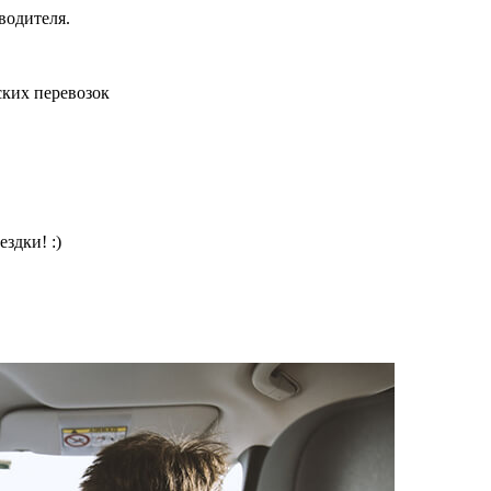
водителя.
ких перевозок
здки! :)