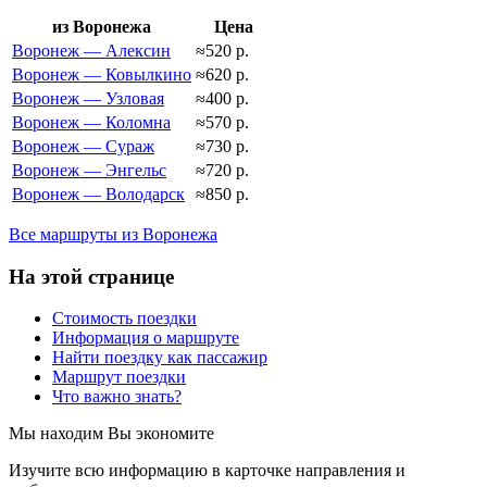
из Воронежа
Цена
Воронеж — Алексин
≈520 р.
Воронеж — Ковылкино
≈620 р.
Воронеж — Узловая
≈400 р.
Воронеж — Коломна
≈570 р.
Воронеж — Сураж
≈730 р.
Воронеж — Энгельс
≈720 р.
Воронеж — Володарск
≈850 р.
Все маршруты из Воронежа
На этой странице
Стоимость поездки
Информация о маршруте
Найти поездку как пассажир
Маршрут поездки
Что важно знать?
Мы находим
Вы экономите
Изучите всю информацию в карточке направления и