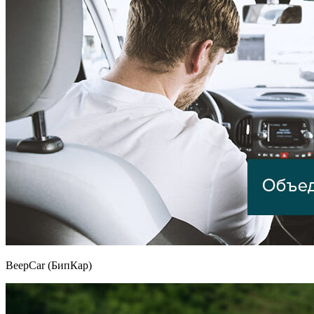
BeepCar (БипКар)