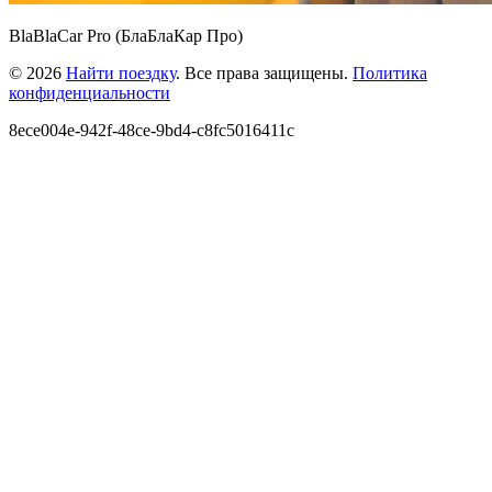
BlaBlaCar Pro (БлаБлаКар Про)
© 2026
Найти поездку
. Все права защищены.
Политика
конфиденциальности
8ece004e-942f-48ce-9bd4-c8fc5016411c