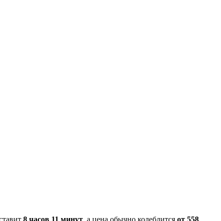
оставит
8 часов 11 минут
, а цена обычно колеблится
от 558