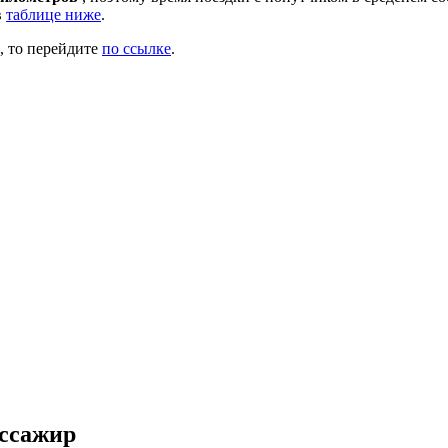
в
таблице ниже
.
, то перейдите
по ссылке
.
ассажир