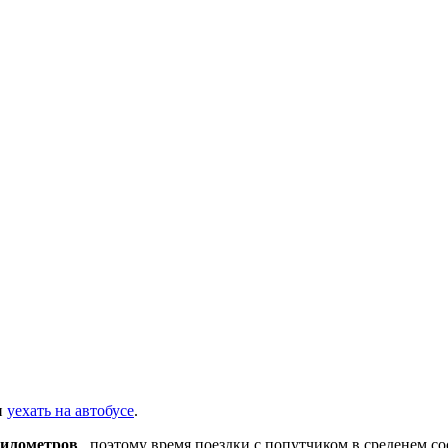
и
уехать на автобусе
.
километров
, поэтому время поездки с попутчиком в среденем с