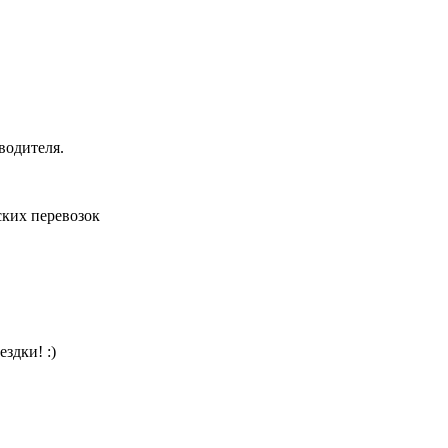
водителя.
ких перевозок
здки! :)