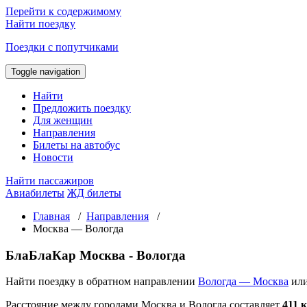
Перейти к содержимому
Найти поездку
Поездки с попутчиками
Toggle navigation
Найти
Предложить поездку
Для женщин
Направления
Билеты на автобус
Новости
Найти пассажиров
Авиабилеты
ЖД билеты
Главная
/
Направления
/
Москва — Вологда
БлаБлаКар Москва - Вологда
Найти поездку в обратном направлении
Вологда — Москва
ил
Расстояние между городами Москва и Вологда составляет
411 