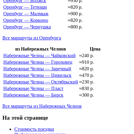
Оренбург — Волжск
≈950 р.
Оренбург — Тетюши
≈820 р.
Оренбург — Малмыж
≈900 р.
Оренбург — Коркино
≈820 р.
Оренбург — Чернушка
≈800 р.
Все маршруты из Оренбурга
из Набережных Челнов
Цена
Набережные Челны — Чайковский
≈240 р.
Набережные Челны — Гороховец
≈910 р.
Набережные Челны — Заречный
≈820 р.
Набережные Челны — Цивильск
≈470 р.
Набережные Челны — Октябрьский
≈230 р.
Набережные Челны — Пласт
≈830 р.
Набережные Челны — Бирск
≈300 р.
Все маршруты из Набережных Челнов
На этой странице
Стоимость поездки