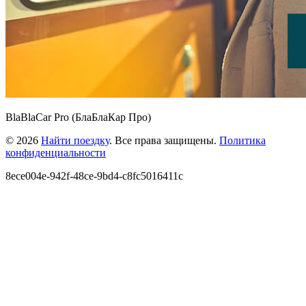
BlaBlaCar Pro (БлаБлаКар Про)
© 2026
Найти поездку
. Все права защищены.
Политика
конфиденциальности
8ece004e-942f-48ce-9bd4-c8fc5016411c