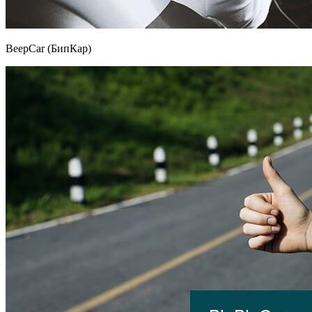
BeepCar (БипКар)