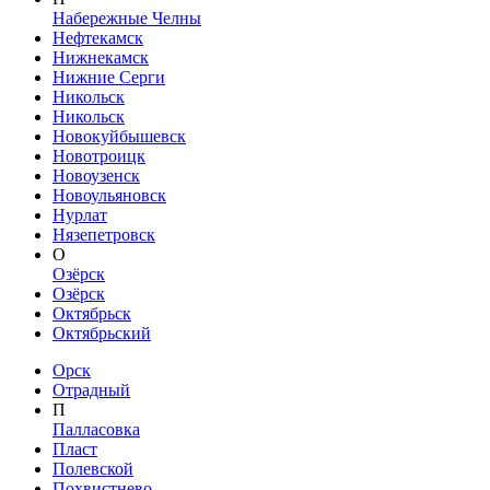
Набережные Челны
Нефтекамск
Нижнекамск
Нижние Серги
Никольск
Никольск
Новокуйбышевск
Новотроицк
Новоузенск
Новоульяновск
Нурлат
Нязепетровск
О
Озёрск
Озёрск
Октябрьск
Октябрьский
Орск
Отрадный
П
Палласовка
Пласт
Полевской
Похвистнево