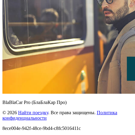
BlaBlaCar Pro (БлаБлаКар Про)
© 2026
Найти поездку
. Все права защищены.
Политика
конфиденциальности
8ece004e-942f-48ce-9bd4-c8fc5016411c