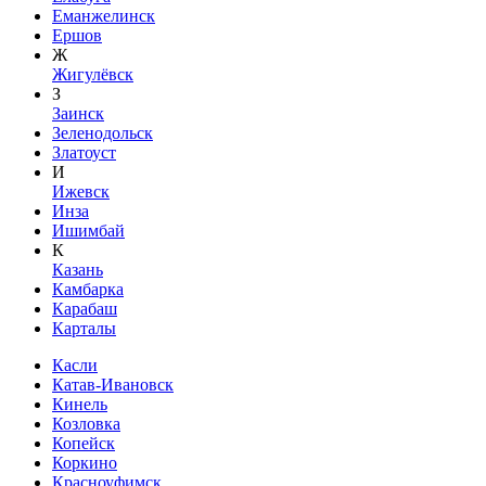
Еманжелинск
Ершов
Ж
Жигулёвск
З
Заинск
Зеленодольск
Златоуст
И
Ижевск
Инза
Ишимбай
К
Казань
Камбарка
Карабаш
Карталы
Касли
Катав-Ивановск
Кинель
Козловка
Копейск
Коркино
Красноуфимск