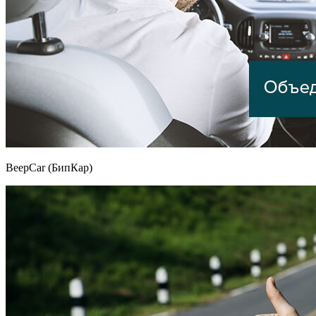
BeepCar (БипКар)