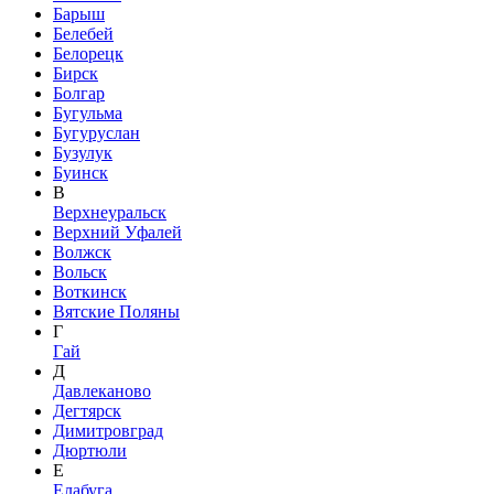
Барыш
Белебей
Белорецк
Бирск
Болгар
Бугульма
Бугуруслан
Бузулук
Буинск
В
Верхнеуральск
Верхний Уфалей
Волжск
Вольск
Воткинск
Вятские Поляны
Г
Гай
Д
Давлеканово
Дегтярск
Димитровград
Дюртюли
Е
Елабуга