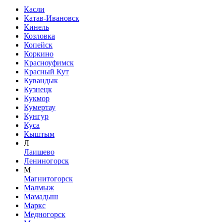
Касли
Катав-Ивановск
Кинель
Козловка
Копейск
Коркино
Красноуфимск
Красный Кут
Кувандык
Кузнецк
Кукмор
Кумертау
Кунгур
Куса
Кыштым
Л
Лаишево
Лениногорск
М
Магнитогорск
Малмыж
Мамадыш
Маркс
Медногорск