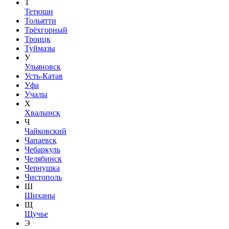
Т
Тетюши
Тольятти
Трёхгорный
Троицк
Туймазы
У
Ульяновск
Усть-Катав
Уфа
Учалы
Х
Хвалынск
Ч
Чайковский
Чапаевск
Чебаркуль
Челябинск
Чернушка
Чистополь
Ш
Шиханы
Щ
Щучье
Э