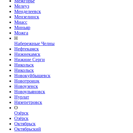
Межгорье
Мелеуз
Менделеевск
Мензелинск
Миасс
Миньяр
Можга
Н
Набережные Челны
Нефтекамск
Нижнекамск
Нижние Серги
Никольск
Никольск
Новокуйбышевск
Новотроицк
Новоузенск
Новоульяновск
Нурлат
Нязепетровск
О
Озёрск
Озёрск
Октябрьск
Октябрьский