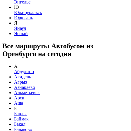
Энгельс
Ю
Южноуральск
Юрюзань
Я
Янаул
Ясный
Все маршруты Автобусом из
Оренбурга на сегодня
А
Абдулино
Агидель
Агрыз
Азнакаево
Альметьевск
Арск
Аша
Б
Бавлы
Баймак
Бакал
Балаково