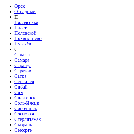
Орск
Отрадный
П
Палласовка
Пласт
Полевской
Похвистнево
Пугачёв
С
Салават
Самара
Сарапул
Саратов
Сатка
Сенгилей
Сибай
Сим
Снежинск
Соль-Илецк
Сорочинск
Сосновка
Стерлитамак
Сызрань
Сысерть