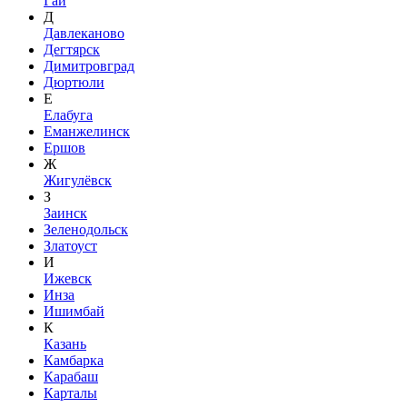
Гай
Д
Давлеканово
Дегтярск
Димитровград
Дюртюли
Е
Елабуга
Еманжелинск
Ершов
Ж
Жигулёвск
З
Заинск
Зеленодольск
Златоуст
И
Ижевск
Инза
Ишимбай
К
Казань
Камбарка
Карабаш
Карталы