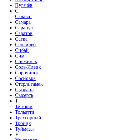
Пугачёв
С
Салават
Самара
Сарапул
Саратов
Сатка
Сенгилей
Сибай
Сим
Снежинск
Соль-Илецк
Сорочинск
Сосновка
Стерлитамак
Сызрань
Сысерть
Т
Тетюши
Тольятти
Трёхгорный
Троицк
Туймазы
У