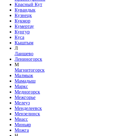
Красный Кут
Кувандык
Кузнецк
Кукмор
Кумертау
Кунгур
Куса
Кыштым
Л
Лаишево
Лениногорск
М
Магнитогорск
Малмыж
Мамадыш
Маркс
Медногорск
Межгорье
Мелеуз
Менделеевск
Мензелинск
Миасс
Миньяр
Можга
Н