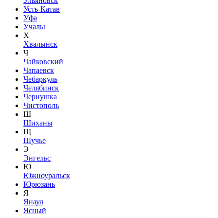
Ульяновск
Усть-Катав
Уфа
Учалы
Х
Хвалынск
Ч
Чайковский
Чапаевск
Чебаркуль
Челябинск
Чернушка
Чистополь
Ш
Шиханы
Щ
Щучье
Э
Энгельс
Ю
Южноуральск
Юрюзань
Я
Янаул
Ясный