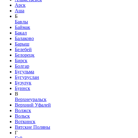
Арск
Аша
Б
Бавлы
Баймак
Бакал
Балаково
Барыш
Белебей
Белорецк
Бирск
Болгар
Бугульма
Бугуруслан
Бузулук
Буинск
В
Верхнеуральск
Верхний Уфалей
Волжск
Вольск
Воткинск
Вятские Поляны
Г