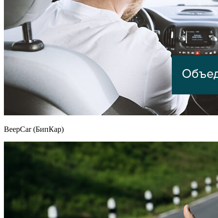
BeepCar (БипКар)