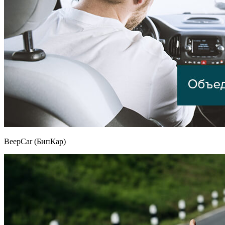
BeepCar (БипКар)