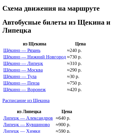
Схема движения на маршруте
Автобусные билеты из Щекина и
Липецка
из Щекина
Цена
Щёкино — Рязань
≈240 р.
Щёкино — Нижний Новгород
≈730 р.
Щёкино — Липецк
≈310 р.
Щёкино — Москва
≈290 р.
Щёкино — Тула
≈30 р.
Щёкино — Пенза
≈750 р.
Щёкино — Воронеж
≈420 р.
Расписание из Щекина
из Липецка
Цена
Липецк — Александров
≈640 р.
Липецк — Кувшиново
≈900 р.
Липецк — Химки
≈590 р.