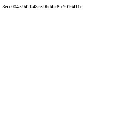
8ece004e-942f-48ce-9bd4-c8fc5016411c