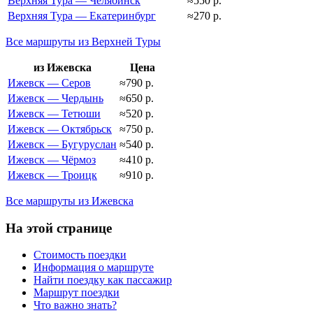
Верхняя Тура — Челябинск
≈550 р.
Верхняя Тура — Екатеринбург
≈270 р.
Все маршруты из Верхней Туры
из Ижевска
Цена
Ижевск — Серов
≈790 р.
Ижевск — Чердынь
≈650 р.
Ижевск — Тетюши
≈520 р.
Ижевск — Октябрьск
≈750 р.
Ижевск — Бугуруслан
≈540 р.
Ижевск — Чёрмоз
≈410 р.
Ижевск — Троицк
≈910 р.
Все маршруты из Ижевска
На этой странице
Стоимость поездки
Информация о маршруте
Найти поездку как пассажир
Маршрут поездки
Что важно знать?