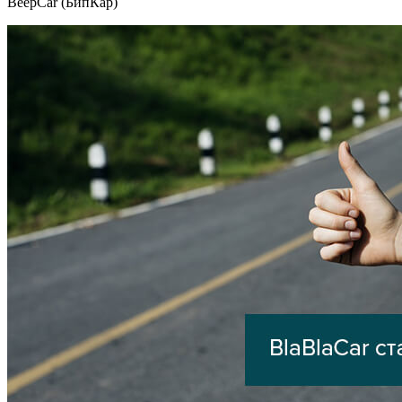
BeepCar (БипКар)