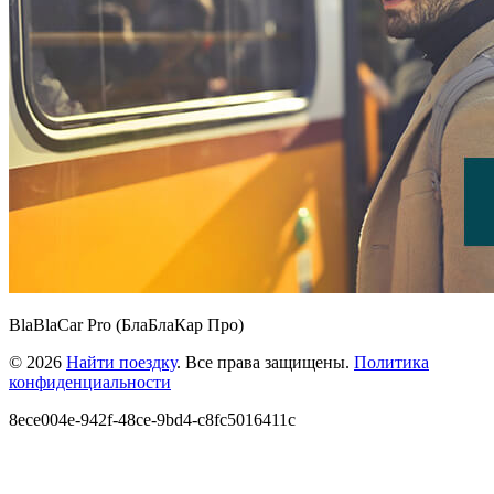
BlaBlaCar Pro (БлаБлаКар Про)
© 2026
Найти поездку
. Все права защищены.
Политика
конфиденциальности
8ece004e-942f-48ce-9bd4-c8fc5016411c