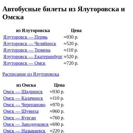
Автобусные билеты из Ялуторовска и
Омска
из Ялуторовска
Цена
Ялуторовск — Пермь
≈930 р.
Ялуторовск — Челябинск
≈520 р.
Ялуторовск — Тюмень
≈110 р.
Ялуторовск — Екатеринбург
≈520 р.
Ялуторовск — Омск
≈720 р.
Расписание из Ялуторовска
из Омска
Цена
Омск — Шадринск
≈930 р.
Омск — Калачинск
≈110 р.
Омск — Черепаново
≈970 р.
Омск — Шумиха
≈960 р.
Омск — Курган
≈760 р.
Омск — Заводоуковск
≈690 р.
Омск — Называевск
≈220 р.