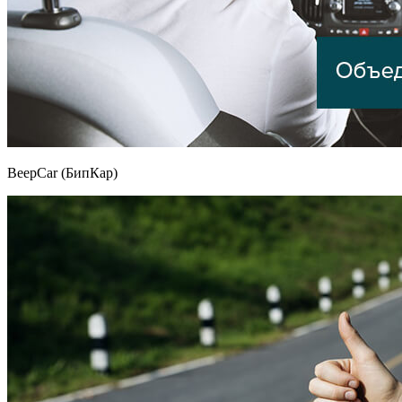
BeepCar (БипКар)